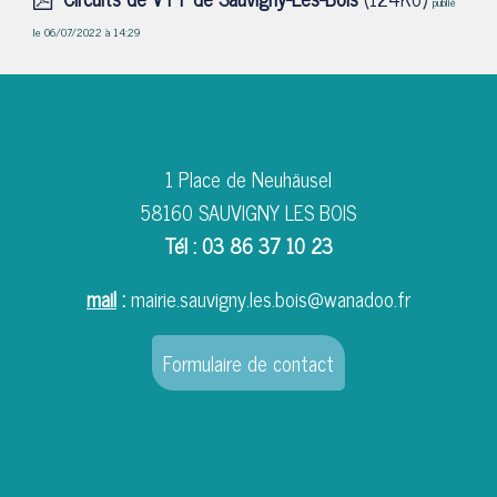
publié
le 06/07/2022 à 14:29
1 Place de Neuhäusel
58160 SAUVIGNY LES BOIS
Tél : 03 86 37 10 23
mail
:
mairie.sauvigny.les.bois@wanadoo.fr
Formulaire de contact