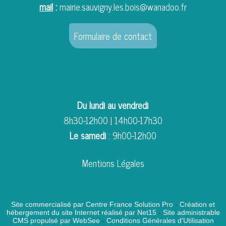
mail
:
mairie.sauvigny.les.bois@wanadoo.fr
Formulaire de contact
Du lundi au vendredi
8h30-12h00 | 14h00-17h30
Le samedi
: 9h00-12h00
Mentions Légales
Site commercialisé par Centre France Solution Pro
-
Création et
hébergement du site Internet réalisé par Net15
-
Site administrable
CMS propulsé par WebSee
-
Conditions Générales d'Utilisation